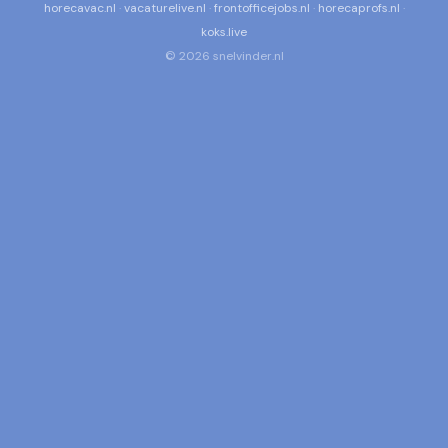
horecavac.nl
·
vacaturelive.nl
·
frontofficejobs.nl
·
horecaprofs.nl
·
koks.live
© 2026 snelvinder.nl