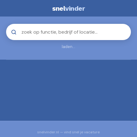
snel
vinder
laden...
snelvinder.nl — vind snel je vacature